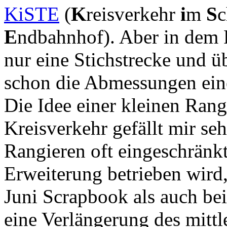
KiSTE
(
K
reisverkehr
i
m
S
c
E
ndbahnhof). Aber in dem 
nur eine Stichstrecke und üb
schon die Abmessungen ein
Die Idee einer kleinen Ran
Kreisverkehr gefällt mir seh
Rangieren oft eingeschränk
Erweiterung betrieben wird
Juni Scrapbook als auch bei
eine Verlängerung des mittle