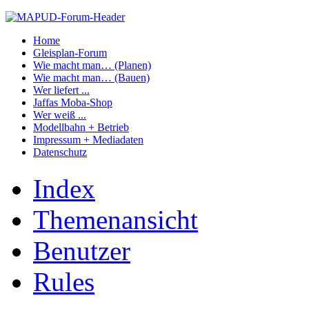
Home
Gleisplan-Forum
Wie macht man… (Planen)
Wie macht man… (Bauen)
Wer liefert ...
Jaffas Moba-Shop
Wer weiß ...
Modellbahn + Betrieb
Impressum + Mediadaten
Datenschutz
Index
Themenansicht
Benutzer
Rules