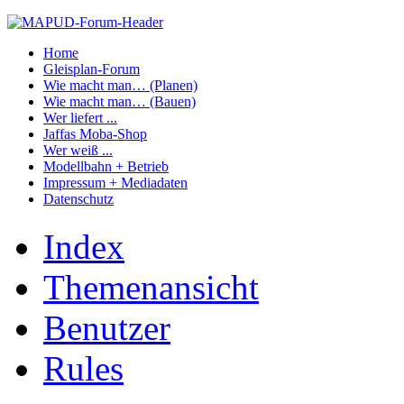
Home
Gleisplan-Forum
Wie macht man… (Planen)
Wie macht man… (Bauen)
Wer liefert ...
Jaffas Moba-Shop
Wer weiß ...
Modellbahn + Betrieb
Impressum + Mediadaten
Datenschutz
Index
Themenansicht
Benutzer
Rules