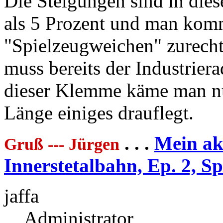
Die Steigungen sind in dies
als 5 Prozent und man kom
"Spielzeugweichen" zurecht
muss bereits der Industrier
dieser Klemme käme man nu
Länge einiges drauflegt.
. . .
Mein akt
Gruß --- Jürgen
Innerstetalbahn, Ep. 2, S
jaffa
Administrator