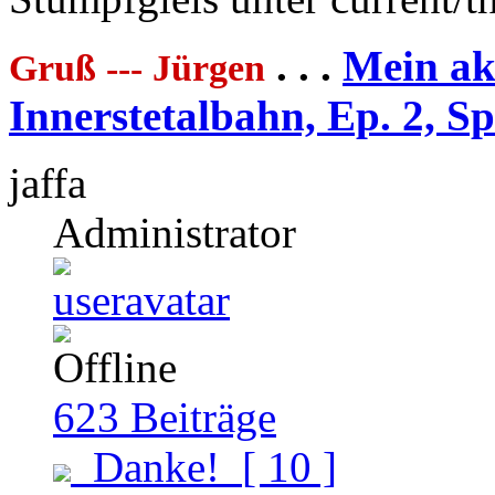
. . .
Mein akt
Gruß --- Jürgen
Innerstetalbahn, Ep. 2, S
jaffa
Administrator
623
Beiträge
Danke!
[ 10 ]