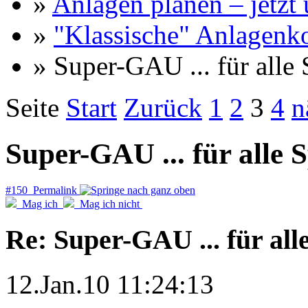
»
Anlagen planen – jetzt u
»
"Klassische" Anlagenk
» Super-GAU ... für alle
Seite
Start
Zurück
1
2
3
4
n
Super-GAU ... für alle 
#150 Permalink
Mag ich
Mag ich nicht
Re: Super-GAU ... für all
12.Jan.10 11:24:13