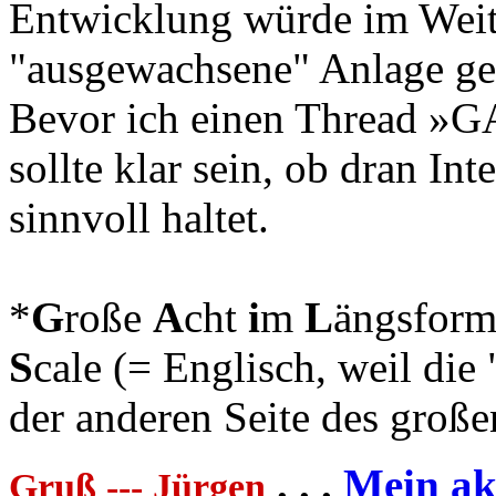
Entwicklung würde im Weite
"ausgewachsene" Anlage ge
Bevor ich einen Thread »G
sollte klar sein, ob dran Int
sinnvoll haltet.
*
G
roße
A
cht
i
m
L
ängsform
S
cale (= Englisch, weil die 
der anderen Seite des groß
. . .
Mein akt
Gruß --- Jürgen