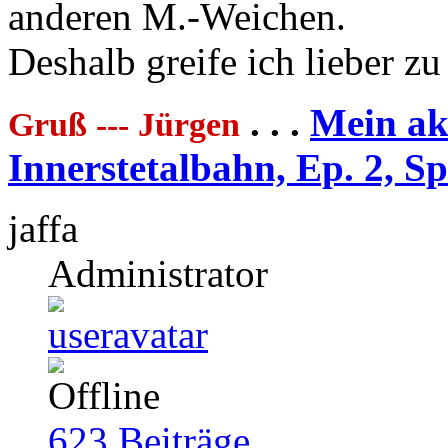
anderen M.-Weichen.
Deshalb greife ich lieber z
. . .
Mein akt
Gruß --- Jürgen
Innerstetalbahn, Ep. 2, S
jaffa
Administrator
623
Beiträge