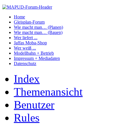
Home
Gleisplan-Forum
Wie macht man… (Planen)
Wie macht man… (Bauen)
Wer liefert ...
Jaffas Moba-Shop
Wer weiß ...
Modellbahn + Betrieb
Impressum + Mediadaten
Datenschutz
Index
Themenansicht
Benutzer
Rules