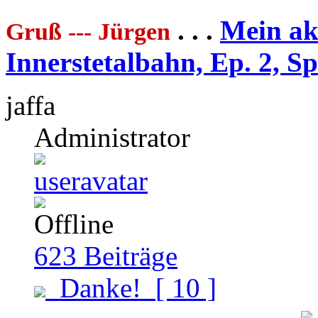
. . .
Mein akt
Gruß --- Jürgen
Innerstetalbahn, Ep. 2, S
jaffa
Administrator
623
Beiträge
Danke!
[ 10 ]