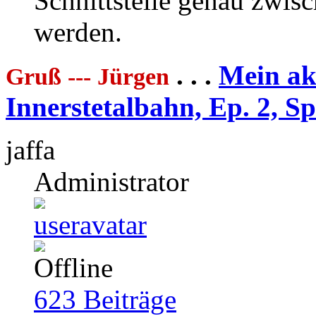
Schnittstelle genau zwis
werden.
. . .
Mein akt
Gruß --- Jürgen
Innerstetalbahn, Ep. 2, S
jaffa
Administrator
623
Beiträge