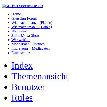
Home
Gleisplan-Forum
Wie macht man… (Planen)
Wie macht man… (Bauen)
Wer liefert ...
Jaffas Moba-Shop
Wer weiß ...
Modellbahn + Betrieb
Impressum + Mediadaten
Datenschutz
Index
Themenansicht
Benutzer
Rules