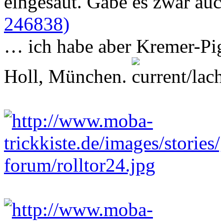
eingesaut. Gäbe es zwar au
246838)
… ich habe aber Kremer-Pi
Holl, München.