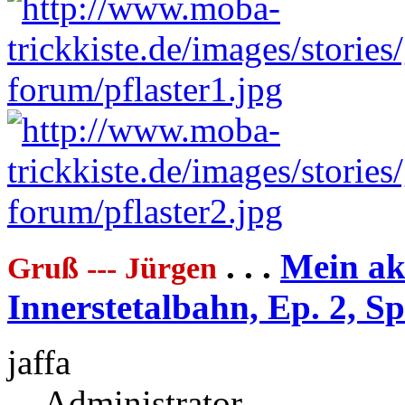
. . .
Mein akt
Gruß --- Jürgen
Innerstetalbahn, Ep. 2, S
jaffa
Administrator