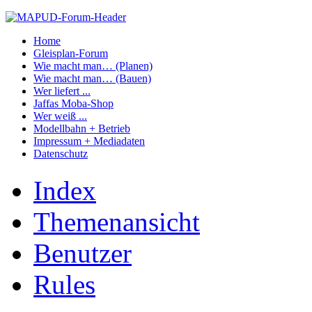
Home
Gleisplan-Forum
Wie macht man… (Planen)
Wie macht man… (Bauen)
Wer liefert ...
Jaffas Moba-Shop
Wer weiß ...
Modellbahn + Betrieb
Impressum + Mediadaten
Datenschutz
Index
Themenansicht
Benutzer
Rules