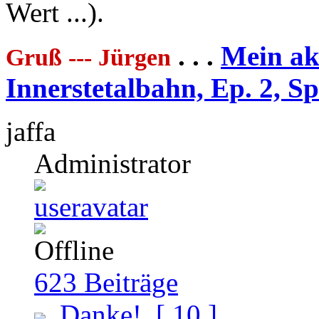
Wert ...).
. . .
Mein akt
Gruß --- Jürgen
Innerstetalbahn, Ep. 2, S
jaffa
Administrator
623
Beiträge
Danke!
[ 10 ]