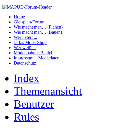
Home
Gleisplan-Forum
Wie macht man… (Planen)
Wie macht man… (Bauen)
Wer liefert ...
Jaffas Moba-Shop
Wer weiß ...
Modellbahn + Betrieb
Impressum + Mediadaten
Datenschutz
Index
Themenansicht
Benutzer
Rules