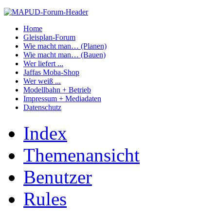
Home
Gleisplan-Forum
Wie macht man… (Planen)
Wie macht man… (Bauen)
Wer liefert ...
Jaffas Moba-Shop
Wer weiß ...
Modellbahn + Betrieb
Impressum + Mediadaten
Datenschutz
Index
Themenansicht
Benutzer
Rules