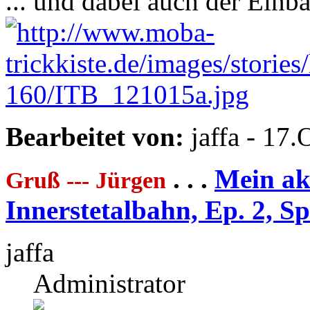
... und dabei auch der Einb
Bearbeitet von:
jaffa - 17
. . .
Mein akt
Gruß --- Jürgen
Innerstetalbahn, Ep. 2, S
jaffa
Administrator