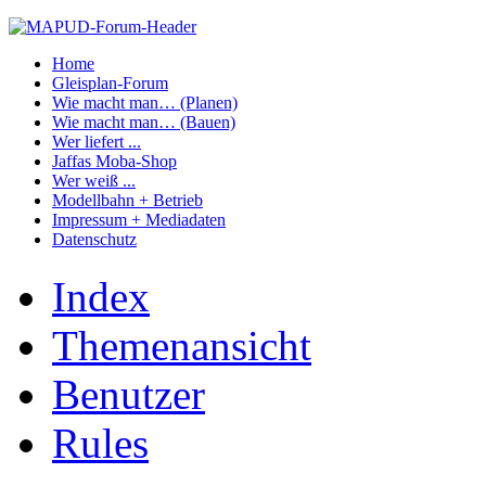
Home
Gleisplan-Forum
Wie macht man… (Planen)
Wie macht man… (Bauen)
Wer liefert ...
Jaffas Moba-Shop
Wer weiß ...
Modellbahn + Betrieb
Impressum + Mediadaten
Datenschutz
Index
Themenansicht
Benutzer
Rules