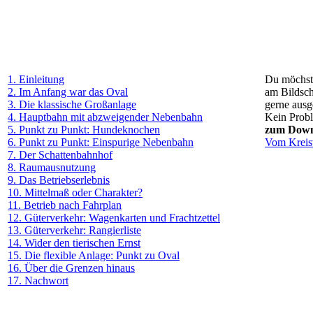
1. Einleitung
Du möchste
2. Im Anfang war das Oval
am Bildsch
3. Die klassische Großanlage
gerne ausg
4. Hauptbahn mit abzweigender Nebenbahn
Kein Proble
5. Punkt zu Punkt: Hundeknochen
zum Down
6. Punkt zu Punkt: Einspurige Nebenbahn
Vom Kreisv
7. Der Schattenbahnhof
8. Raumausnutzung
9. Das Betriebserlebnis
10. Mittelmaß oder Charakter?
11. Betrieb nach Fahrplan
12. Güterverkehr: Wagenkarten und Frachtzettel
13. Güterverkehr: Rangierliste
14. Wider den tierischen Ernst
15. Die flexible Anlage: Punkt zu Oval
16. Über die Grenzen hinaus
17. Nachwort