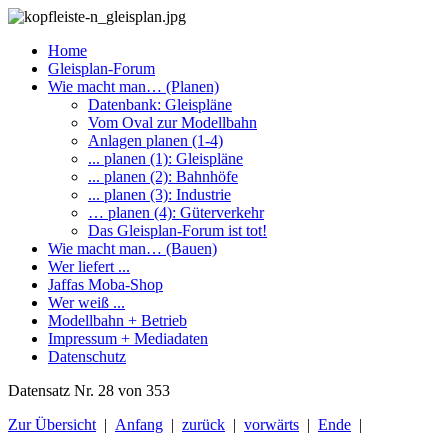
Home
Gleisplan-Forum
Wie macht man… (Planen)
Datenbank: Gleispläne
Vom Oval zur Modellbahn
Anlagen planen (1-4)
... planen (1): Gleispläne
... planen (2): Bahnhöfe
... planen (3): Industrie
… planen (4): Güterverkehr
Das Gleisplan-Forum ist tot!
Wie macht man… (Bauen)
Wer liefert ...
Jaffas Moba-Shop
Wer weiß ...
Modellbahn + Betrieb
Impressum + Mediadaten
Datenschutz
Datensatz Nr. 28 von 353
Zur Übersicht
|
Anfang
|
zurück
|
vorwärts
|
Ende
|